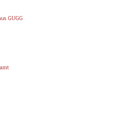
haus GUGG
eamt