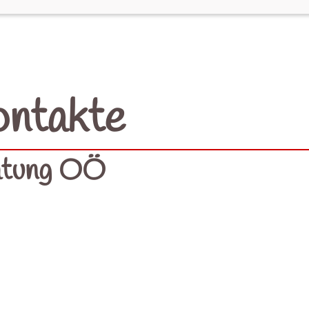
ontakte
atung OÖ